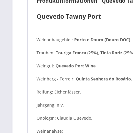
Produktinformationen "Quevedo Ta
Quevedo Tawny Port
Weinanbaugebiet:
Porto e Douro (Douro DOC)
Trauben:
Touriga Franca
(25%),
Tinta Roriz
(25%
Weingut:
Quevedo Port Wine
Weinberg - Terroir:
Quinta Senhora do Rosário
.
Reifung: Eichenfässer.
Jahrgang: n.v.
ÖnologIn: Claudia Quevedo.
Weinanalyse: