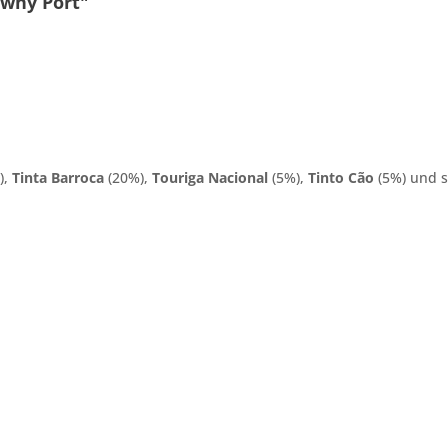
wny Port"
),
Tinta Barroca
(20%),
Touriga Nacional
(5%),
Tinto Cão
(5%) und s