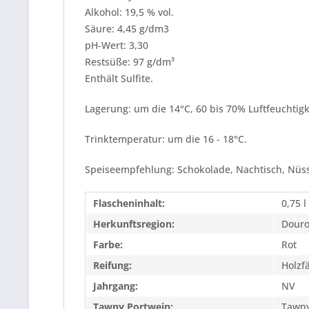
Alkohol: 19,5 % vol.
Säure: 4,45 g/dm3
pH-Wert: 3,30
Restsüße: 97 g/dm³
Enthält Sulfite.
Lagerung: um die 14°C, 60 bis 70% Luftfeuchtigk
Trinktemperatur: um die 16 - 18°C.
Speiseempfehlung: Schokolade, Nachtisch, Nüsse
Flascheninhalt:
0,75 l
Herkunftsregion:
Dour
Farbe:
Rot
Reifung:
Holzf
Jahrgang:
NV
Tawny Portwein:
Tawny