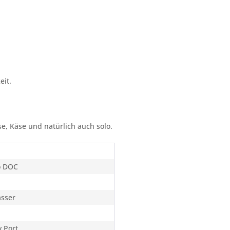
eit.
, Käse und natürlich auch solo.
o DOC
ässer
 Port