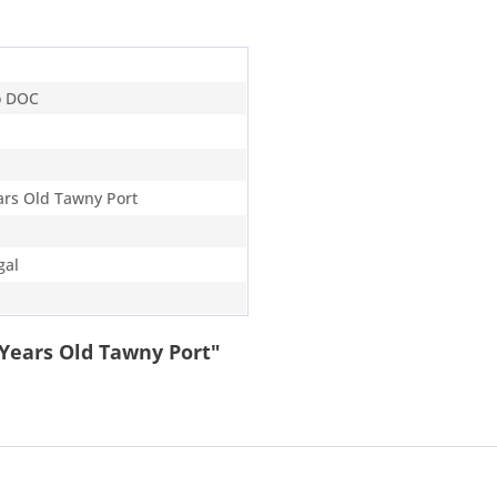
o DOC
ars Old Tawny Port
gal
 Years Old Tawny Port"