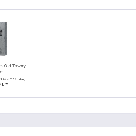
rs Old Tawny
rt
63,47 € * / 1 Liter)
 € *