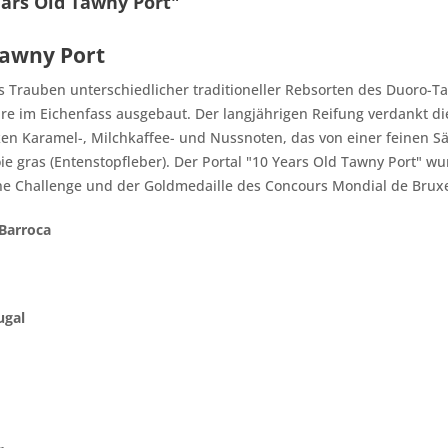
ars Old Tawny Port"
Tawny Port
s Trauben unterschiedlicher traditioneller Rebsorten des Duoro-T
hre im Eichenfass ausgebaut. Der langjährigen Reifung verdankt di
rken Karamel-, Milchkaffee- und Nussnoten, das von einer feinen S
oie gras (Entenstopfleber). Der Portal "10 Years Old Tawny Port" w
ne Challenge und der Goldmedaille des Concours Mondial de Bruxe
 Barroca
ugal