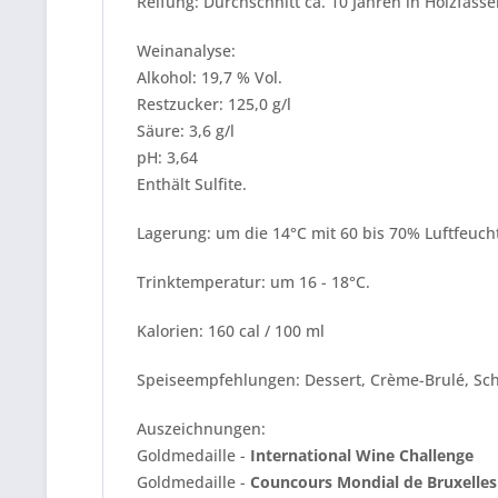
Reifung: Durchschnitt ca. 10 Jahren in Holzfässe
Weinanalyse:
Alkohol: 19,7 % Vol.
Restzucker: 125,0 g/l
Säure: 3,6 g/l
pH: 3,64
Enthält Sulfite.
Lagerung: um die 14°C mit 60 bis 70% Luftfeucht
Trinktemperatur: um 16 - 18°C.
Kalorien: 160 cal / 100 ml
Speiseempfehlungen: Dessert, Crème-Brulé, Scho
Auszeichnungen:
Goldmedaille -
International Wine Challenge
Goldmedaille -
Councours Mondial de Bruxelles