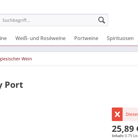
ine
Weiß- und Roséweine
Portweine
Spirituosen
giesischer Wein
y Port
Dieser
25,89 
Inhalt:
0.75 Lit