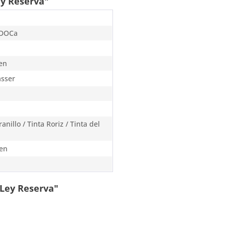
y Reserva"
 DOCa
en
ässer
nillo / Tinta Roriz / Tinta del
en
 Ley Reserva"