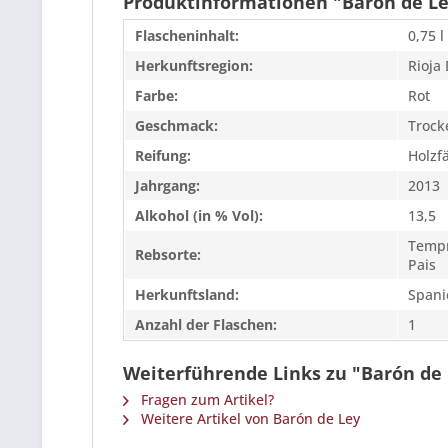
Produktinformationen "Barón de Le
Flascheninhalt:
0,75 l
Herkunftsregion:
Rioja
Farbe:
Rot
Geschmack:
Trock
Reifung:
Holzf
Jahrgang:
2013
Alkohol (in % Vol):
13,5
Tempra
Rebsorte:
Pais
Herkunftsland:
Spani
Anzahl der Flaschen:
1
Weiterführende Links zu "Barón de
Fragen zum Artikel?
Weitere Artikel von Barón de Ley