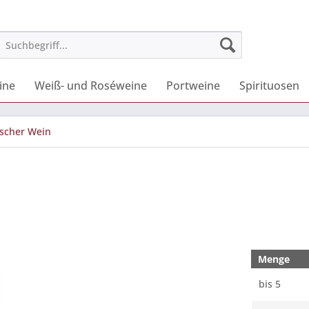
ine
Weiß- und Roséweine
Portweine
Spirituosen
scher Wein
Menge
bis
5