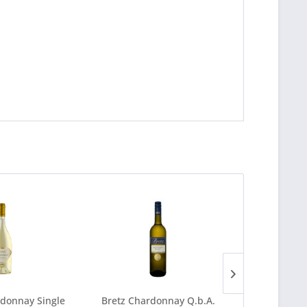
donnay Single
Bretz Chardonnay Q.b.A.
Seara d´O