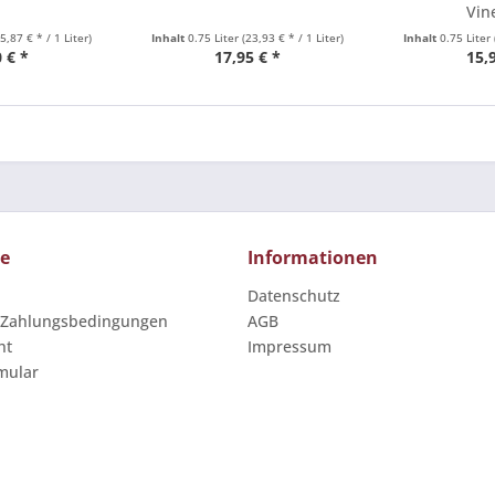
Vin
15,87 € * / 1 Liter)
Inhalt
0.75 Liter
(23,93 € * / 1 Liter)
Inhalt
0.75 Liter
 € *
17,95 € *
15,
ce
Informationen
Datenschutz
 Zahlungsbedingungen
AGB
ht
Impressum
mular