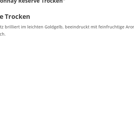
donnay Réserve Trocken"
ve Trocken
 brilliert im leichten Goldgelb, beeindruckt mit feinfruchtige Ar
ch.