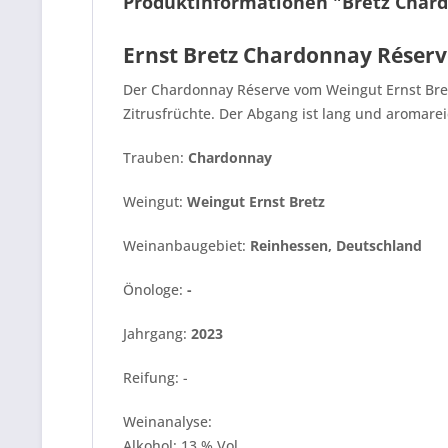
Produktinformationen "Bretz Char
Ernst Bretz Chardonnay Réser
Der Chardonnay Réserve vom Weingut Ernst Bretz
Zitrusfrüchte. Der Abgang ist lang und aromarei
Trauben:
Chardonnay
Weingut:
Weingut Ernst Bretz
Weinanbaugebiet:
Reinhessen, Deutschland
Önologe:
-
Jahrgang:
2023
Reifung: -
Weinanalyse:
Alkohol: 13 % Vol.