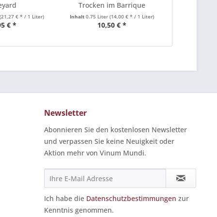
eyard
Trocken im Barrique
Olive
(21,27 € * / 1 Liter)
Inhalt
0.75 Liter
(14,00 € * / 1 Liter)
Inhalt
0.5 Lite
95 € *
10,50 € *
18
Newsletter
Abonnieren Sie den kostenlosen Newsletter
und verpassen Sie keine Neuigkeit oder
Aktion mehr von Vinum Mundi.
Ich habe die
Datenschutzbestimmungen
zur
Kenntnis genommen.