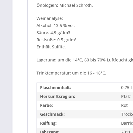
ÖnologeIn: Michael Schroth.
Weinanalyse:
Alkohol: 13,5 % vol.
Säure: 4,9 g/dm3
Restsüße: 0,5 g/dm³
Enthält Sulfite.
Lagerung: um die 14°C, 60 bis 70% Luftfeuchtigk
Trinktemperatur: um die 16 - 18°C.
Flascheninhalt:
0,75 l
Herkunftsregion:
Pfalz
Farbe:
Rot
Geschmack:
Trock
Reifung:
Barri
Jahrgang:
2011,