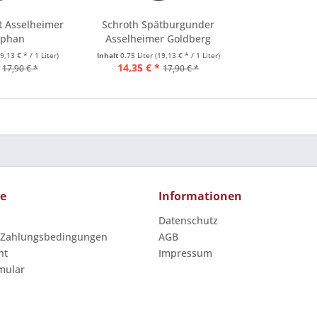
t Asselheimer
Schroth Spätburgunder
ephan
Asselheimer Goldberg
19,13 € * / 1 Liter)
Inhalt
0.75 Liter
(19,13 € * / 1 Liter)
14,35 € *
17,90 € *
17,90 € *
ce
Informationen
Datenschutz
 Zahlungsbedingungen
AGB
ht
Impressum
mular