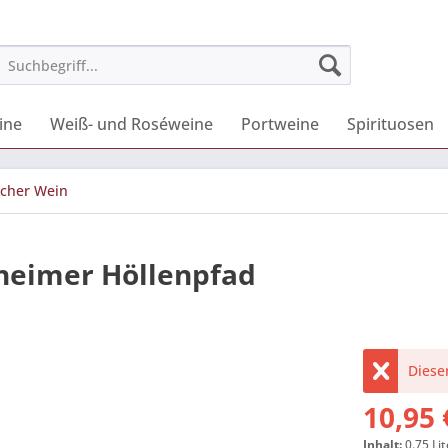
ine
Weiß- und Roséweine
Portweine
Spirituosen
cher Wein
lheimer Höllenpfad
Dieser
10,95 
Inhalt:
0.75 Lit