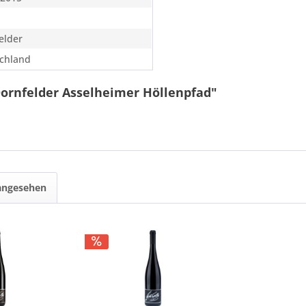
elder
chland
Dornfelder Asselheimer Höllenpfad"
 angesehen