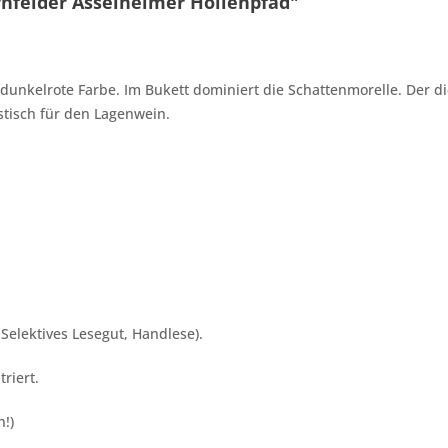
nfelder Asselheimer Höllenpfad"
e dunkelrote Farbe. Im Bukett dominiert die Schattenmorelle. Der
stisch für den Lagenwein.
Selektives Lesegut, Handlese).
riert.
h!)