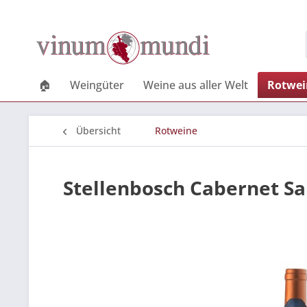
🏠
Weingüter
Weine aus aller Welt
Rotwei
Übersicht
Rotweine
Stellenbosch Cabernet S