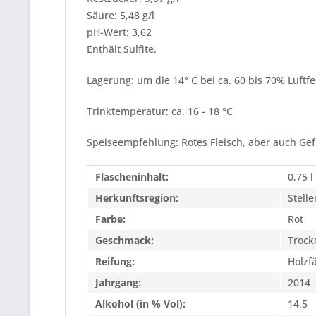
Säure: 5,48 g/l
pH-Wert: 3,62
Enthält Sulfite.
Lagerung: um die 14° C bei ca. 60 bis 70% Luftfe
Trinktemperatur: ca. 16 - 18 °C
Speiseempfehlung: Rotes Fleisch, aber auch Gefl
Flascheninhalt:
0,75 l
Herkunftsregion:
Stell
Farbe:
Rot
Geschmack:
Trock
Reifung:
Holzf
Jahrgang:
2014
Alkohol (in % Vol):
14,5