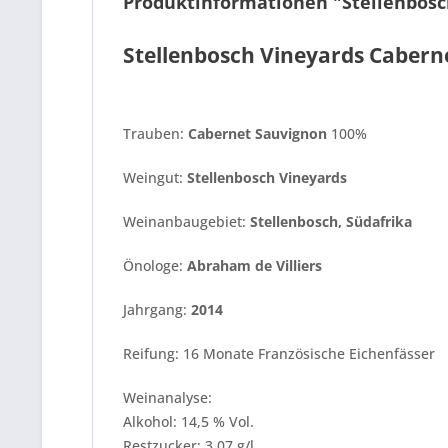
Produktinformationen "Stellenbosc
Stellenbosch Vineyards Caber
Trauben:
Cabernet Sauvignon
100%
Weingut:
Stellenbosch Vineyards
Weinanbaugebiet:
Stellenbosch, Südafrika
Önologe:
Abraham de Villiers
Jahrgang:
2014
Reifung: 16 Monate Französische Eichenfässer
Weinanalyse:
Alkohol: 14,5 % Vol.
Restzucker: 3,07 g/l