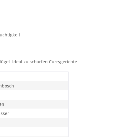
uchtigkeit
ügel. Ideal zu scharfen Currygerichte.
enbosch
en
ässer